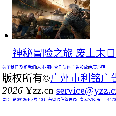
神秘冒险之旅 废土末
关于我们
|
联系我们
|
人才招聘
|
合作伙伴
|
广告投放
|
免责声明
版权所有©
广州市利铭广
2026
Yzz.cn
service@yzz.c
粤ICP备09126403号-10
|
广东省通信管理局
|
粤公安网备 4401170