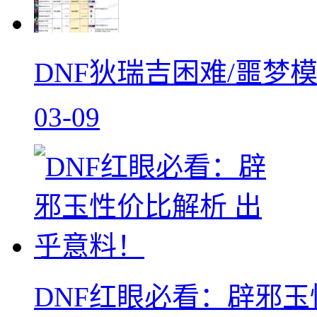
DNF狄瑞吉困难/噩梦
03-09
DNF红眼必看：辟邪玉