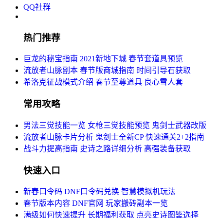
QQ社群
热门推荐
巨龙的秘宝指南
2021新地下城
春节套道具预览
流放者山脉副本
春节版商城指南
时间引导石获取
希洛克征战模式介绍
春节至尊道具
良心雪人套
常用攻略
男法三觉技能一览
女枪三觉技能预览
鬼剑士武器改版
流放者山脉卡片分析
鬼剑士全新CP
快速通关2+2指南
战斗力提高指南
史诗之路详细分析
高强装备获取
快速入口
新春口令码
DNF口令码兑换
智慧模拟机玩法
春节版本内容
DNF官网
玩家搬砖副本一览
满级如何快速提升
长期福利获取
点亮史诗图鉴选择