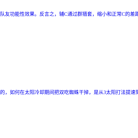
友功能性效果。反言之，辅C通过群猎套，缩小和正常C的差
，如何在太阳冷却期间把双吃蜘蛛干掉，是从3太阳打法提速到