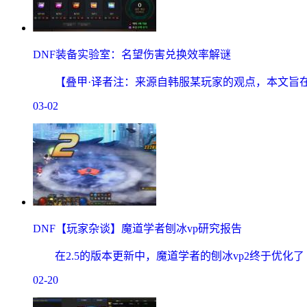
DNF装备实验室：名望伤害兑换效率解谜
【叠甲·译者注：来源自韩服某玩家的观点，本文旨在
03-02
DNF【玩家杂谈】魔道学者刨冰vp研究报告
在2.5的版本更新中，魔道学者的刨冰vp2终于优化
02-20