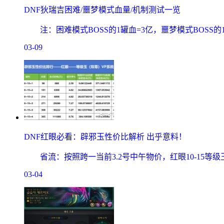
DNF狄瑞吉困难/噩梦模式血量/机制测试一览
注：困难模式BOSS的1罐血=3亿，噩梦模式BOSS的1罐血
03-09
DNF红眼必看：辟邪玉性价比解析 出乎意料！
省流：按照跨一当前3.2号中午物价，红眼10-15等级
03-04