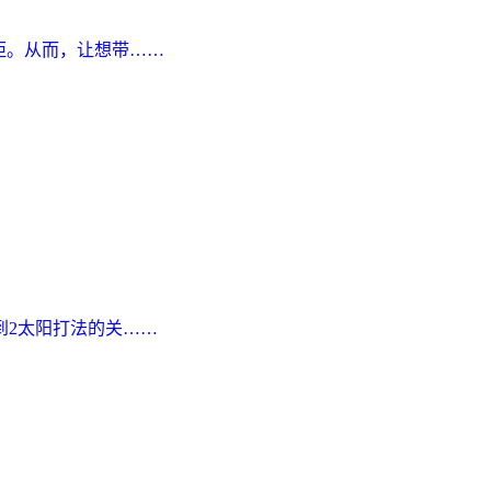
距。从而，让想带……
2太阳打法的关……