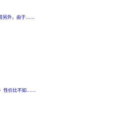
73倍另外，由于……
诗）性价比不如……