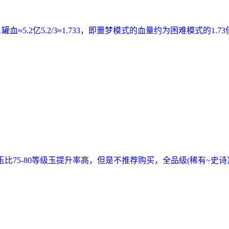
≈5.2亿5.2/3≈1.733，即噩梦模式的血量约为困难模式的1.
玉比75-80等级玉提升率高，但是不推荐购买，全品级(稀有~史